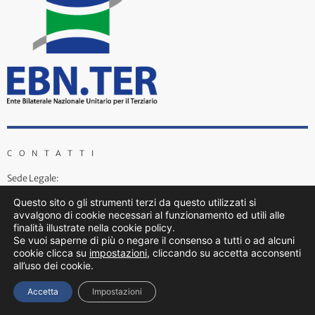
CONTATTI
Sede Legale:
Via Piemonte 39, 00187 Roma
Questo sito o gli strumenti terzi da questo utilizzati si
Tel: 06/4725509
avvalgono di cookie necessari al funzionamento ed utili alle
finalità illustrate nella cookie policy.
Se vuoi saperne di più o negare il consenso a tutti o ad alcuni
entibilaterali@confesercenti.it
ebnter@pecconfesercentinaz.it
cookie clicca su
impostazioni
, cliccando su accetta acconsenti
all’uso dei cookie.
Accetta
Impostazioni